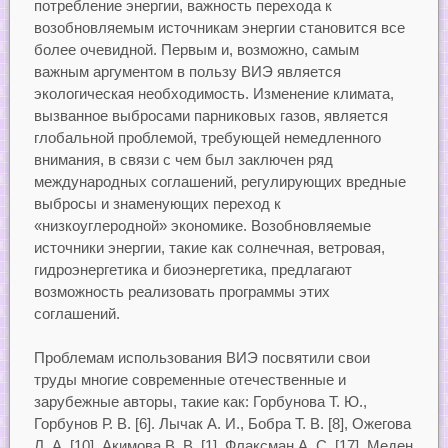
потребление энергии, важность перехода к
возобновляемым источникам энергии становится все
более очевидной. Первым и, возможно, самым
важным аргументом в пользу ВИЭ является
экологическая необходимость. Изменение климата,
вызванное выбросами парниковых газов, является
глобальной проблемой, требующей немедленного
внимания, в связи с чем был заключен ряд
международных соглашений, регулирующих вредные
выбросы и знаменующих переход к
«низкоуглеродной» экономике. Возобновляемые
источники энергии, такие как солнечная, ветровая,
гидроэнергетика и биоэнергетика, предлагают
возможность реализовать программы этих
соглашений.
Проблемам использования ВИЭ посвятили свои
труды многие современные отечественные и
зарубежные авторы, такие как: Горбунова Т. Ю.,
Горбунов Р. В. [6]. Лычак А. И., Бобра Т. В. [8], Ожегова
Л. А. [10], Акимова В. В. [1], Флаксман А. С. [17], Меден