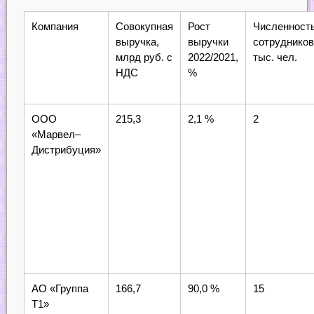
Компания
Совокупная
Рост
Численност
выручка,
выручки
сотрудников
млрд руб. с
2022/2021,
тыс. чел.
НДС
%
ООО
215,3
2,1 %
2
«Марвел–
Дистрибуция»
АО «Группа
166,7
90,0 %
15
Т1»