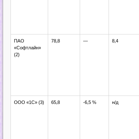
ПАО
78,8
—
8,4
«Софтлайн»
(2)
ООО «1С» (3)
65,8
-6,5 %
н/д