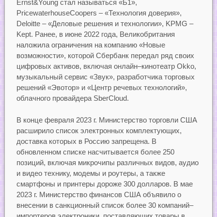
Ernst&Young стал называться «Б1»,
PricewaterhouseCoopers – «Технология доверия»,
Deloitte – «Деловые решения и технологии», KPMG –
Kept. Ранее, в июне 2022 года, Великобритания
наложила ограничения на компанию «Новые
возможности», которой Сбербанк передал ряд своих
цифровых активов, включая онлайн–кинотеатр Okko,
музыкальный сервис «Звук», разработчика торговых
решений «Эвотор» и «Центр речевых технологий»,
облачного провайдера SberCloud.
В конце февраля 2023 г. Министерство торговли США
расширило список электронных комплектующих,
доставка которых в Россию запрещена. В
обновленном списке насчитывается более 250
позиций, включая микрочипы различных видов, аудио
и видео технику, модемы и роутеры, а также
смартфоны и принтеры дороже 300 долларов. В мае
2023 г. Министерство финансов США объявило о
внесении в санкционный список более 30 компаний–
импортеров электроники, поставляющих товары в