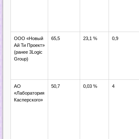
ООО «Новый
65,5
23,1 %
0,9
Ай Ти Проект»
(ранее 3Logic
Group)
АО
50,7
0,03 %
4
«Лаборатория
Касперского»