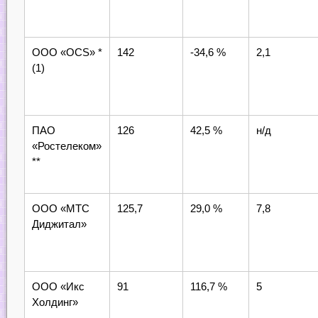
ООО «OCS» *
142
-34,6 %
2,1
(1)
ПАО
126
42,5 %
н/д
«Ростелеком»
**
ООО «МТС
125,7
29,0 %
7,8
Диджитал»
ООО «Икс
91
116,7 %
5
Холдинг»