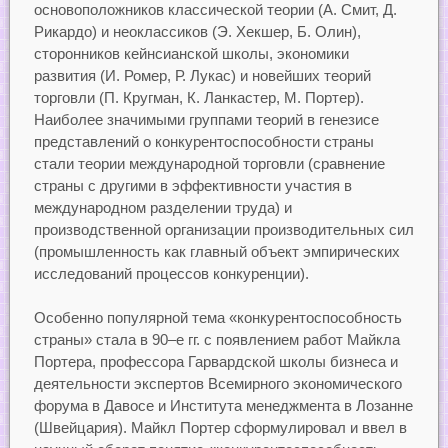
основоположников классической теории (А. Смит, Д.
Рикардо) и неоклассиков (Э. Хекшер, Б. Олин),
сторонников кейнсианской школы, экономики
развития (И. Ромер, Р. Лукас) и новейших теорий
торговли (П. Кругман, К. Ланкастер, М. Портер).
Наиболее значимыми группами теорий в генезисе
представлений о конкурентоспособности страны
стали теории международной торговли (сравнение
страны с другими в эффективности участия в
международном разделении труда) и
производственной организации производительных сил
(промышленность как главный объект эмпирических
исследований процессов конкуренции).
Особенно популярной тема «конкурентоспособность
страны» стала в 90–е гг. с появлением работ Майкла
Портера, профессора Гарвардской школы бизнеса и
деятельности экспертов Всемирного экономического
форума в Давосе и Института менеджмента в Лозанне
(Швейцария). Майкл Портер сформулировал и ввел в